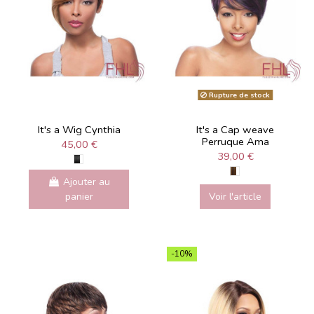
Rupture de stock
It's a Wig Cynthia
It's a Cap weave
Perruque Ama
45,00 €
39,00 €
Ajouter au
panier
Voir l'article
-10%