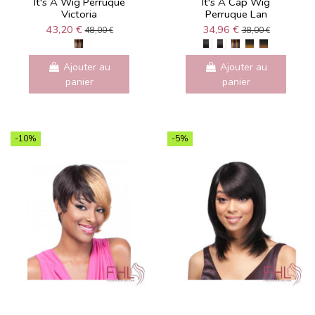
It's A Wig Perruque
It's A Cap Wig
Victoria
Perruque Lan
43,20 €
34,96 €
48,00 €
38,00 €
Ajouter au
Ajouter au
panier
panier
-10%
-5%