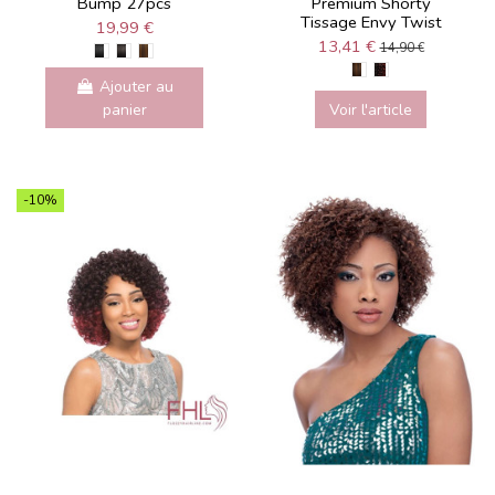
Bump 27pcs
Premium Shorty
Tissage Envy Twist
19,99 €
13,41 €
14,90 €
Ajouter au
panier
Voir l'article
-10%