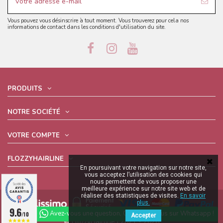
Vous pouvez vous désinscrire à tout moment. Vous trouverez pour cela nos
informations de contact dans les conditions d'utilisation du site.
PRODUITS
NOTRE SOCIÉTÉ
VOTRE COMPTE
FLOZZYHAIRLINE
En poursuivant votre navigation sur notre site,
vous acceptez l’utilisation des cookies qui
nous permettent de vous proposer une
meilleure expérience sur notre site web et de
réaliser des statistiques de visites.
En savoir
plus.
9.6
Avez-vous une question, Contactez nous sur Whatsapp !
/10
Accepter
© FlozzyHairline | 2021 - 2026