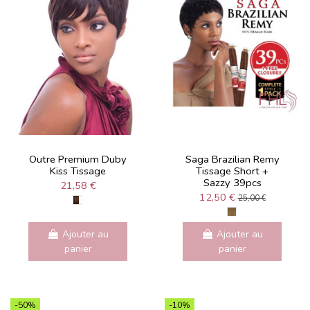
Outre Premium Duby
Saga Brazilian Remy
Kiss Tissage
Tissage Short +
Sazzy 39pcs
21,58 €
12,50 €
25,00 €
Ajouter au
Ajouter au
panier
panier
-50%
-10%