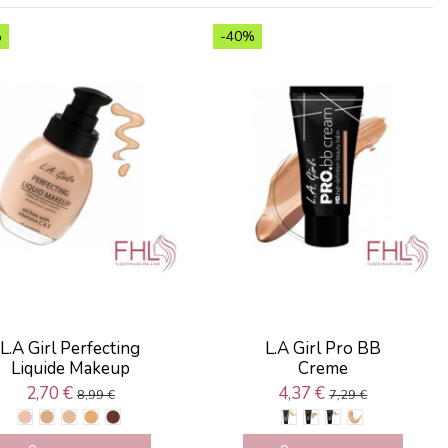
%
-40%
L.A Girl Perfecting
L.A Girl Pro BB
Liquide Makeup
Creme
2,70 €
4,37 €
8,99 €
7,29 €