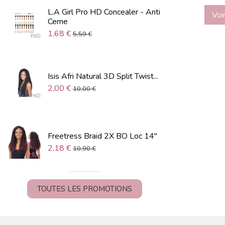
L.A Girl Pro HD Concealer - Anti
Voir
Cerne
1,68 €
5,59 €
Isis Afri Natural 3D Split Twist...
2,00 €
10,00 €
Freetress Braid 2X BO Loc 14"
2,18 €
10,90 €
TOUTES LES PROMOTIONS