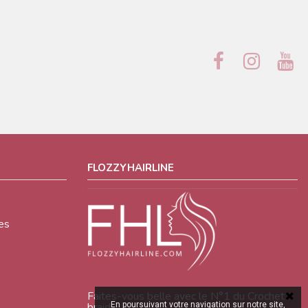
FLOZZYHAIRLINE
es
Faites-vous belle avec le N°1 du Crochet
En poursuivant votre navigation sur notre site,
braid