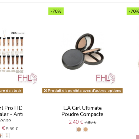
-70%
-70
re de stock
Produit disponible avec d'autres options
irl Pro HD
L.A Girl Ultimate
ler - Anti
Poudre Compacte
erne
2,40 €
7,99 €
8 €
5,59 €