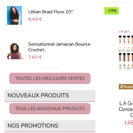
-70%
Urban Braid Flow 20"
8,40 €
Sensationnel Jamaican Bounce
Crochet...
7,60 €
TOUTES LES MEILLEURS VENTES
Ruptu
NOUVEAUX PRODUITS
L.A G
TOUS LES NOUVEAUX PRODUITS
Concea
C
1,6
NOS PROMOTIONS