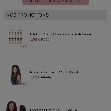
TOUS LES NOUVEAUX PRODUITS
NOS PROMOTIONS
L.A Girl Pro HD Concealer - Anti Cerne
1,68 €
5,59 €
Isis Afri Natural 3D Split Twist...
2,00 €
10,00 €
Freetress Braid 2X BO Loc 14"