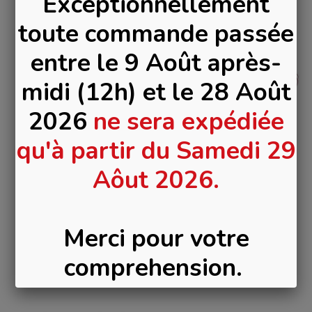
Exceptionnellement
toute commande passée
entre le 9 Août après-
midi (12h) et le 28 Août
Rupture de stock
2026
ne sera expédiée
Magic Collection Fil
Magic Collection
qu'à partir du Samedi 29
Noir avec Aiguille
Peigne Afro Metal
Tissage
Pik Long 2407
Aôut 2026.
2,99 €
3,50 €
Ajouter au
panier
Voir l'article
Merci pour votre
comprehension.