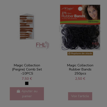
Rupture de stock
Magic Collection
Magic Collection
(Peigne) Comb Set
Rubber Bands
-10PCS
250pcs
7,50 €
2,50 €
Ajouter au
panier
Voir l'article