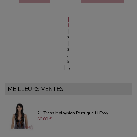
1
2
3
…
5
MEILLEURS VENTES
21 Tress Malaysian Perruque H Foxy
60,00 €