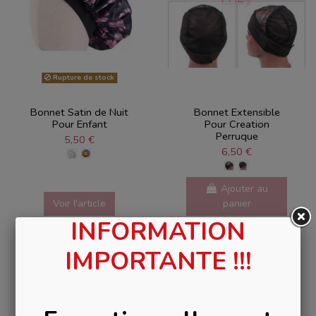
Rupture de stock
Bonnet Satin de Nuit
Bonnet Extensible
Pour Enfant
Pour Creation
Perruque
5,50 €
6,50 €
Ajouter au
Voir l'article
panier
INFORMATION
IMPORTANTE !!!