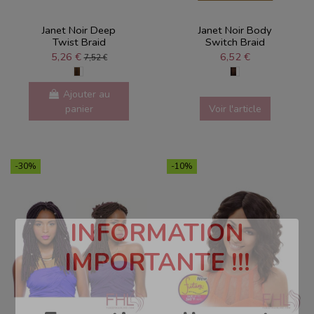
Janet Noir Deep
Janet Noir Body
Twist Braid
Switch Braid
5,26 €
6,52 €
7,52 €
Ajouter au
panier
Voir l'article
-30%
-10%
INFORMATION
IMPORTANTE !!!