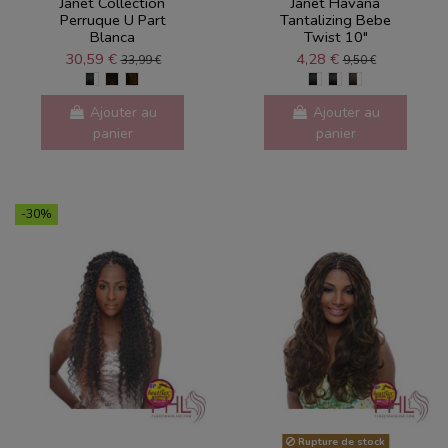
Janet Collection
Janet Havana
Perruque U Part
Tantalizing Bebe
Blanca
Twist 10"
30,59 €
4,28 €
33,99 €
9,50 €
Ajouter au
Ajouter au
panier
panier
-30%
Rupture de stock