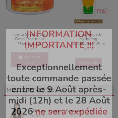
Rupture de stock
INFORMATION
Cantu Shea Butter
Cantu Avocado
Deep Treatment
Hydrating
IMPORTANTE !!!
Masque 12oz
Conditioner 400ml
11,50 €
9,50 €
Ajouter au
panier
Voir l'article
Exceptionnellement
toute commande passée
entre le 9 Août après-
MEILLEURS VENTES
midi (12h) et le 28 Août
2026
ne sera expédiée
21 Tress Malaysian Perruque H Foxy
60,00 €