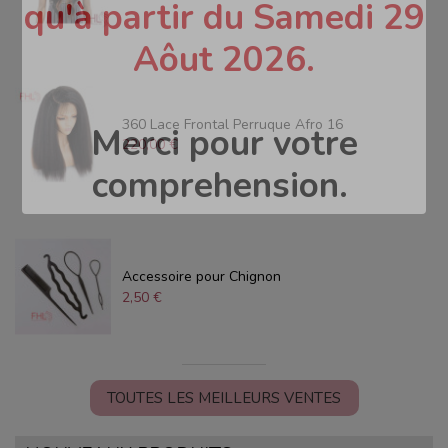
qu'à partir du Samedi 29
Aôut 2026.
360 Lace Frontal Perruque Afro 16
Merci pour votre
220,00 €
comprehension.
Accessoire pour Chignon
2,50 €
TOUTES LES MEILLEURS VENTES