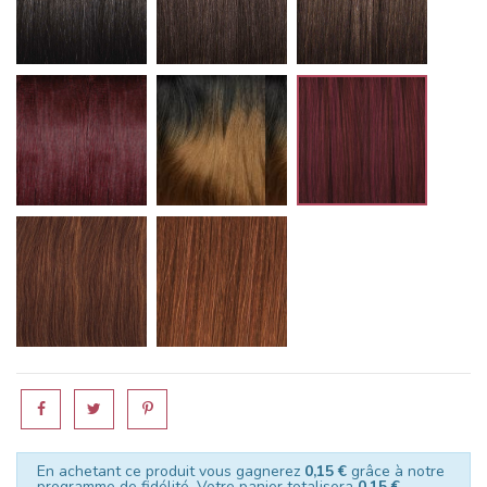
99J
T1B/30
M1B/BG
M1B/30
33
En achetant ce produit vous gagnerez
0,15 €
grâce à notre
programme de fidélité. Votre panier totalisera
0,15 €
.