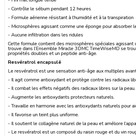
- Fini mat longue tenue
- Contrôle le sébum pendant 12 heures
- Formule aérienne résistant à l’humidité et à la transpiration
- Microsphères agissant comme une éponge pour absorber 
- Aucune infiltration dans les ridules
Cette formule contient des microsphères spéciales agissa
trouve dans l’Ensemble Miracle 3DMC TimeWiseMD se trouve
propriétés doubles et un peptide anti-âge.
Resvératrol encapsulé
Le resvératrol est une sensation anti-âge aux multiples ava
- Il agit comme antioxydant et protège contre les radicaux lib
- Il combat les effets négatifs des radicaux libres sur la peau.
- Augmente les antioxydants protecteurs naturels.
- Travaille en harmonie avec les antioxydants naturels pour aid
- Il favorise un teint plus uniforme.
- Il soutient le collagène naturel de la peau et améliore l’app
- Le resvératrol est un composé du raisin rouge et du vin ro