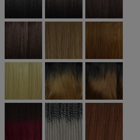
4
27
30
613
T1B/27
T1B/30
T1B/BG
T1B/60
33