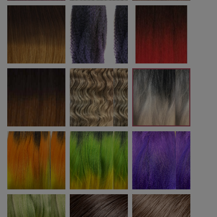
T4/27
T1B/VIOLET
T1B/RED
T4/30
T27/613
T1B/SILVER
om sunset
om greenmango
violetindigo
ice green
6
8