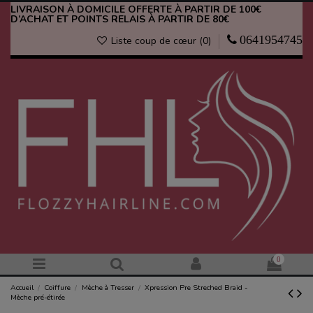
LIVRAISON À DOMICILE OFFERTE À PARTIR DE 100€
D’ACHAT ET POINTS RELAIS À PARTIR DE 80€
0641954745
Liste coup de cœur (
0
)
0
Accueil
Coiffure
Mèche à Tresser
Xpression Pre Streched Braid -
Mèche pré-étirée