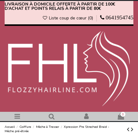
LIVRAISON À DOMICILE OFFERTE À PARTIR DE 100€
D’ACHAT ET POINTS RELAIS À PARTIR DE 80€
0641954745
Liste coup de cœur (
0
)
0
Accueil
Coiffure
Mèche à Tresser
Xpression Pre Streched Braid -
Mèche pré-étirée