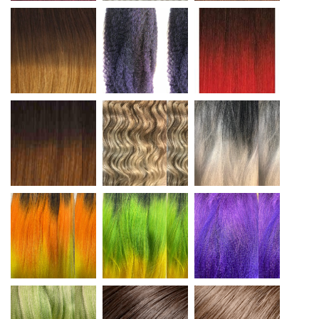
T4/27
T1B/VIOLET
T1B/RED
T4/30
T27/613
T1B/SILVER
om sunset
om greenmango
violetindigo
ice green
6
8