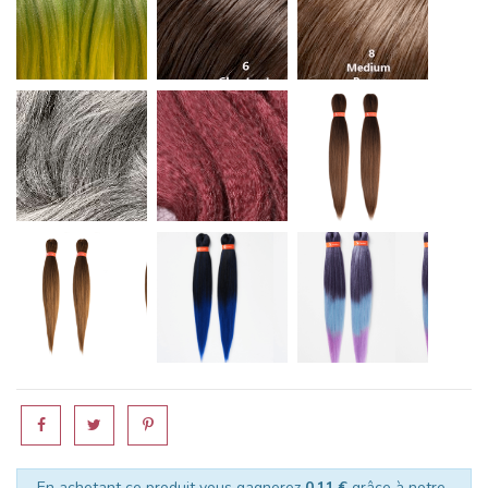
cM51
cBG
M8/12/340
OM/27/30
T1B/BLUE
T3/OM/BLUE LAV
En achetant ce produit vous gagnerez
0,11 €
grâce à notre