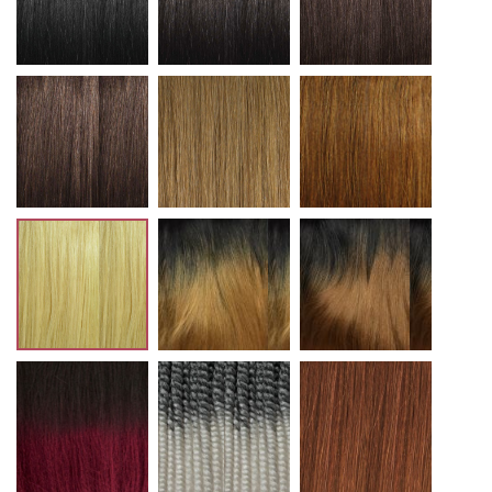
4
27
30
613
T1B/27
T1B/30
T1B/BG
T1B/60
33