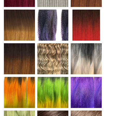
T4/27
T1B/VIOLET
T1B/RED
T4/30
T27/613
T1B/SILVER
om sunset
om greenmango
violetindigo
ice green
6
8