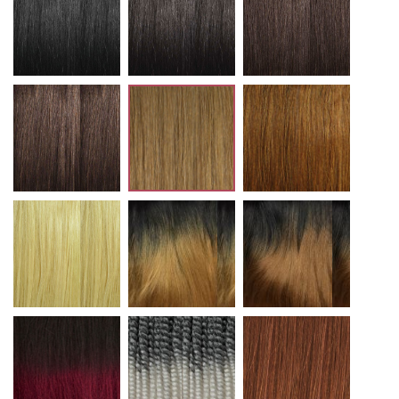
4
27
30
613
T1B/27
T1B/30
T1B/BG
T1B/60
33