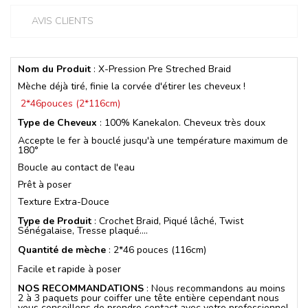
AVIS CLIENTS
Nom du Produit
: X-Pression Pre Streched Braid
Mèche déjà tiré, finie la corvée d'étirer les cheveux !
2*46pouces (2*116cm)
Type de Cheveux
: 100% Kanekalon. Cheveux très doux
Accepte le fer à bouclé jusqu'à une température maximum de
180°
Boucle au contact de l'eau
Prêt à poser
Texture Extra-Douce
Type de Produit
: Crochet Braid, Piqué lâché, Twist
Sénégalaise, Tresse plaqué....
Quantité de mèche
: 2*46 pouces (116cm)
Facile et rapide à poser
NOS RECOMMANDATIONS
: Nous recommandons au moins
2 à 3 paquets pour coiffer une tête entière cependant nous
vous conseillons de prendre contact avec votre professionnel