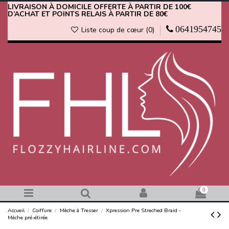
LIVRAISON À DOMICILE OFFERTE À PARTIR DE 100€
D’ACHAT ET POINTS RELAIS À PARTIR DE 80€
0641954745
Liste coup de cœur (
0
)
0
Accueil
Coiffure
Mèche à Tresser
Xpression Pre Streched Braid -
Mèche pré-étirée