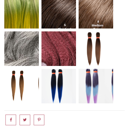
cM51
cBG
M8/12/340
OM/27/30
T1B/BLUE
T3/OM/BLUE LAV