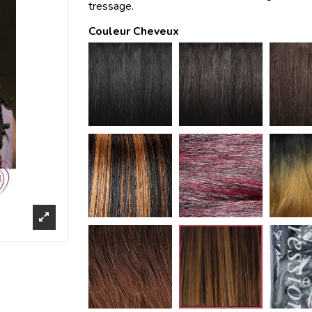
tressage.
Couleur Cheveux
1
1B
1B/30
1B/99J
M1B/33
27/2