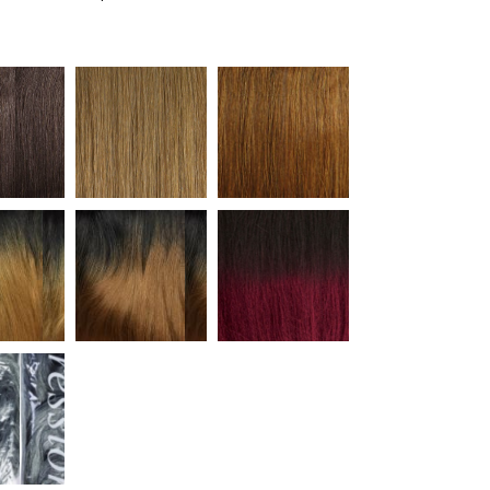
2
27
30
T1B/27
T1B/30
T1B/BG
M51